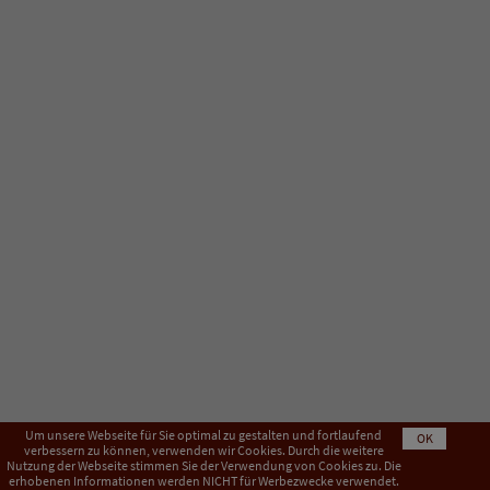
Um unsere Webseite für Sie optimal zu gestalten und fortlaufend
OK
verbessern zu können, verwenden wir Cookies. Durch die weitere
Nutzung der Webseite stimmen Sie der Verwendung von Cookies zu. Die
Impressum
AGB
Datenschutzerklärung
erhobenen Informationen werden NICHT für Werbezwecke verwendet.