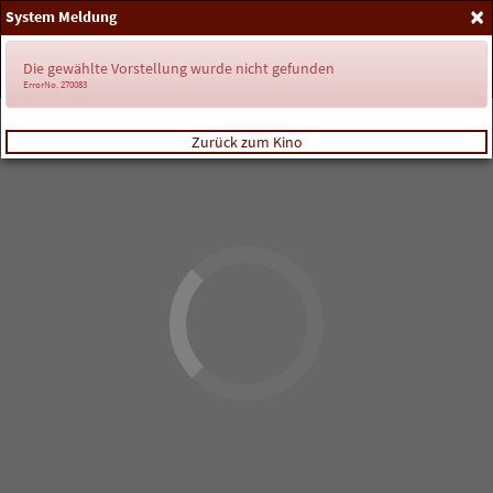
×
System Meldung
Anmelden
Die gewählte Vorstellung wurde nicht gefunden
ErrorNo. 270083
Zurück zum Kino