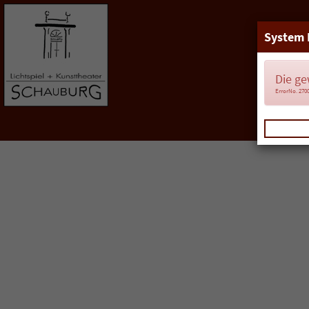
System 
Die ge
ErrorNo. 270